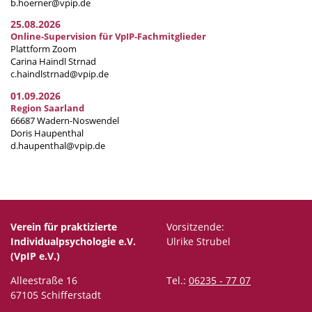
b.hoerner@vpip.de
25.08.2026
Online-Supervision für VpIP-Fachmitglieder
Plattform Zoom
Carina Haindl Strnad
c.haindlstrnad@vpip.de
01.09.2026
Region Saarland
66687 Wadern-Noswendel
Doris Haupenthal
d.haupenthal@vpip.de
Verein für praktizierte
Vorsitzende:
Individualpsychologie e.V.
Ulrike Strubel
(VpIP e.V.)
Alleestraße 16
Tel.:
06235 - 77 07
67105 Schifferstadt