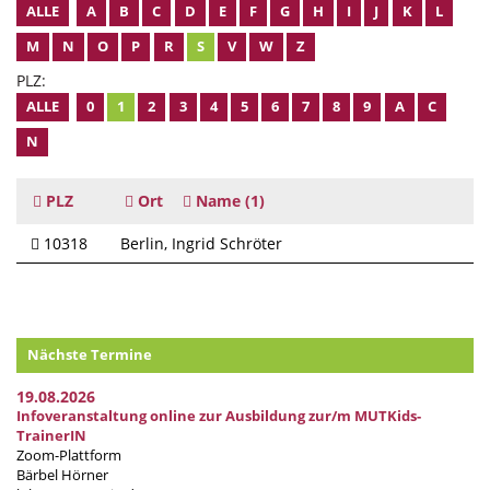
ALLE
A
B
C
D
E
F
G
H
I
J
K
L
M
N
O
P
R
S
V
W
Z
PLZ:
ALLE
0
1
2
3
4
5
6
7
8
9
A
C
N
PLZ
Ort
Name
(1)
10318
Berlin
Ingrid Schröter
Nächste Termine
19.08.2026
Infoveranstaltung online zur Ausbildung zur/m MUTKids-
TrainerIN
Zoom-Plattform
Bärbel Hörner