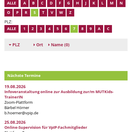
ALLE
A
B
C
D
F
G
H
J
K
L
M
N
O
P
R
S
T
V
W
Z
PLZ:
ALLE
1
2
3
4
5
6
7
8
9
A
C
PLZ
Ort
Name
(0)
Nächste Termine
19.08.2026
Infoveranstaltung online zur Ausbildung zur/m MUTKids-
TrainerIN
Zoom-Plattform
Bärbel Hörner
b.hoerner@vpip.de
25.08.2026
Online-Supervision für VpIP-Fachmitglieder