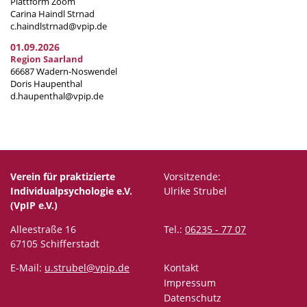
Plattform Zoom
Carina Haindl Strnad
c.haindlstrnad@vpip.de
01.09.2026
Region Saarland
66687 Wadern-Noswendel
Doris Haupenthal
d.haupenthal@vpip.de
Verein für praktizierte
Vorsitzende:
Individualpsychologie e.V.
Ulrike Strubel
(VpIP e.V.)
Alleestraße 16
Tel.:
06235 - 77 07
67105 Schifferstadt
E-Mail:
u.strubel@vpip.de
Kontakt
Impressum
Datenschutz