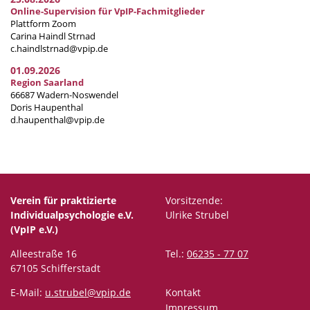
Online-Supervision für VpIP-Fachmitglieder
Plattform Zoom
Carina Haindl Strnad
c.haindlstrnad@vpip.de
01.09.2026
Region Saarland
66687 Wadern-Noswendel
Doris Haupenthal
d.haupenthal@vpip.de
Verein für praktizierte
Vorsitzende:
Individualpsychologie e.V.
Ulrike Strubel
(VpIP e.V.)
Alleestraße 16
Tel.:
06235 - 77 07
67105 Schifferstadt
E-Mail:
u.strubel@vpip.de
Kontakt
Impressum