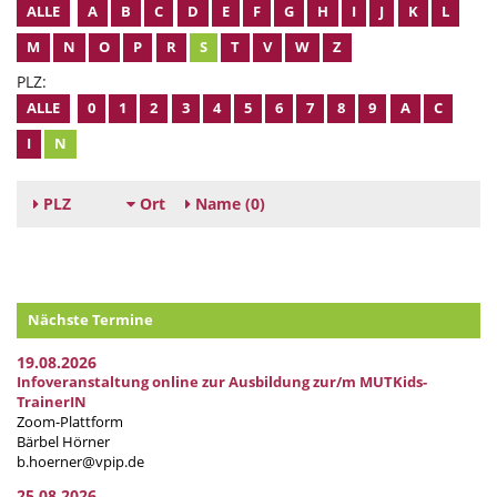
ALLE
A
B
C
D
E
F
G
H
I
J
K
L
M
N
O
P
R
S
T
V
W
Z
PLZ:
ALLE
0
1
2
3
4
5
6
7
8
9
A
C
I
N
PLZ
Ort
Name
(0)
Nächste Termine
19.08.2026
Infoveranstaltung online zur Ausbildung zur/m MUTKids-
TrainerIN
Zoom-Plattform
Bärbel Hörner
b.hoerner@vpip.de
25.08.2026