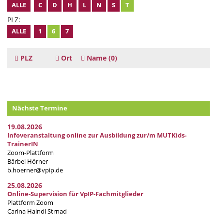
ALLE
C
D
H
L
N
S
T
PLZ:
ALLE
1
6
7
PLZ
Ort
Name
(0)
Nächste Termine
19.08.2026
Infoveranstaltung online zur Ausbildung zur/m MUTKids-
TrainerIN
Zoom-Plattform
Bärbel Hörner
b.hoerner@vpip.de
25.08.2026
Online-Supervision für VpIP-Fachmitglieder
Plattform Zoom
Carina Haindl Strnad