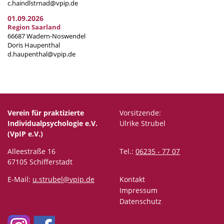
c.haindlstrnad@vpip.de
01.09.2026
Region Saarland
66687 Wadern-Noswendel
Doris Haupenthal
d.haupenthal@vpip.de
Verein für praktizierte
Vorsitzende:
Individualpsychologie e.V.
Ulrike Strubel
(VpIP e.V.)
Alleestraße 16
Tel.:
06235 - 77 07
67105 Schifferstadt
E-Mail:
u.strubel@vpip.de
Kontakt
Impressum
Datenschutz