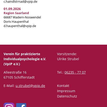
c.haindlstrnad@vpip.de
01.09.2026
Region Saarland
66687 Wadern-Noswendel
Doris Haupenthal
d.haupenthal@vpip.de
Verein für praktizierte
Vorsitzende:
Individualpsychologie e.V.
Ulrike Strubel
(VpIP e.V.)
Alleestraße 16
Tel.:
06235 - 77 07
67105 Schifferstadt
E-Mail:
u.strubel@vpip.de
Kontakt
Impressum
Datenschutz