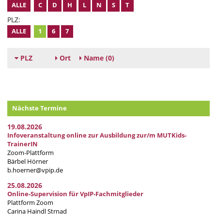
ALLE
C
D
H
L
N
S
T
PLZ:
ALLE
1
6
7
PLZ
Ort
Name
(0)
Nächste Termine
19.08.2026
Infoveranstaltung online zur Ausbildung zur/m MUTKids-
TrainerIN
Zoom-Plattform
Bärbel Hörner
b.hoerner@vpip.de
25.08.2026
Online-Supervision für VpIP-Fachmitglieder
Plattform Zoom
Carina Haindl Strnad