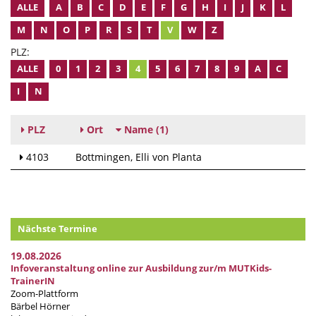
ALLE
A
B
C
D
E
F
G
H
I
J
K
L
M
N
O
P
R
S
T
V
W
Z
PLZ:
ALLE
0
1
2
3
4
5
6
7
8
9
A
C
I
N
PLZ
Ort
Name
(1)
4103
Bottmingen
Elli von Planta
Nächste Termine
19.08.2026
Infoveranstaltung online zur Ausbildung zur/m MUTKids-
TrainerIN
Zoom-Plattform
Bärbel Hörner