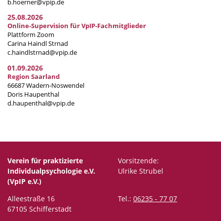
b.hoerner@vpip.de
25.08.2026
Online-Supervision für VpIP-Fachmitglieder
Plattform Zoom
Carina Haindl Strnad
c.haindlstrnad@vpip.de
01.09.2026
Region Saarland
66687 Wadern-Noswendel
Doris Haupenthal
d.haupenthal@vpip.de
Verein für praktizierte
Vorsitzende:
Individualpsychologie e.V.
Ulrike Strubel
(VpIP e.V.)
Alleestraße 16
Tel.:
06235 - 77 07
67105 Schifferstadt