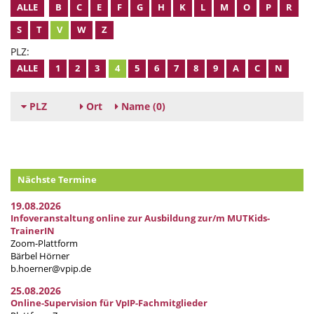
ALLE
B
C
E
F
G
H
K
L
M
O
P
R
S
T
V
W
Z
PLZ:
ALLE
1
2
3
4
5
6
7
8
9
A
C
N
PLZ
Ort
Name
(0)
Nächste Termine
19.08.2026
Infoveranstaltung online zur Ausbildung zur/m MUTKids-
TrainerIN
Zoom-Plattform
Bärbel Hörner
b.hoerner@vpip.de
25.08.2026
Online-Supervision für VpIP-Fachmitglieder