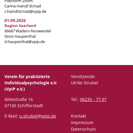
Plattform Zoom
Carina Haindl Strnad
c.haindlstrnad@vpip.de
01.09.2026
Region Saarland
66687 Wadern-Noswendel
Doris Haupenthal
d.haupenthal@vpip.de
Verein für praktizierte
Vorsitzende:
Individualpsychologie e.V.
Ulrike Strubel
(VpIP e.V.)
Alleestraße 16
Tel.:
06235 - 77 07
67105 Schifferstadt
E-Mail:
u.strubel@vpip.de
Kontakt
Impressum
Datenschutz