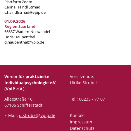
Plattform Zoom
Carina Haindl Strnad
c.haindlstrnad@vpip.de
01.09.2026
Region Saarland
66687 Wadern-Noswendel
Doris Haupenthal
d.haupenthal@vpip.de
Verein für praktizierte
Vorsitzende:
Individualpsychologie e.V.
Ulrike Strubel
(VpIP e.V.)
Alleestraße 16
Tel.:
06235 - 77 07
67105 Schifferstadt
E-Mail:
u.strubel@vpip.de
Kontakt
Impressum
Datenschutz