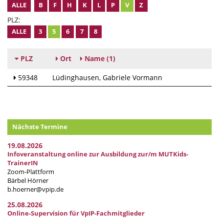
ALLE
B
F
H
K
L
P
V
Z
PLZ:
ALLE
3
5
6
7
8
PLZ
Ort
Name
(1)
59348
Lüdinghausen
Gabriele Vormann
Nächste Termine
19.08.2026
Infoveranstaltung online zur Ausbildung zur/m MUTKids-
TrainerIN
Zoom-Plattform
Bärbel Hörner
b.hoerner@vpip.de
25.08.2026
Online-Supervision für VpIP-Fachmitglieder