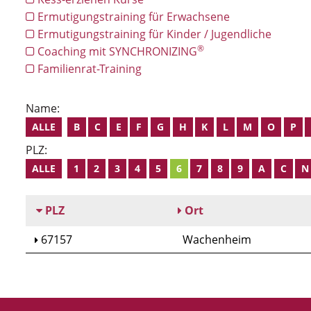
Ermutigungstraining für Erwachsene
Ermutigungstraining für Kinder / Jugendliche
®
Coaching mit SYNCHRONIZING
Familienrat-Training
Name:
ALLE
B
C
E
F
G
H
K
L
M
O
P
PLZ:
ALLE
1
2
3
4
5
6
7
8
9
A
C
N
PLZ
Ort
67157
Wachenheim