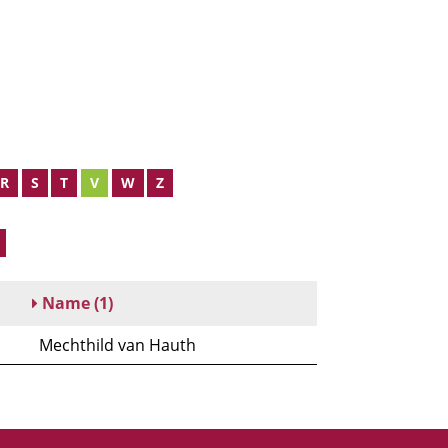
R
S
T
V
W
Z
Name
(1)
Mechthild van Hauth