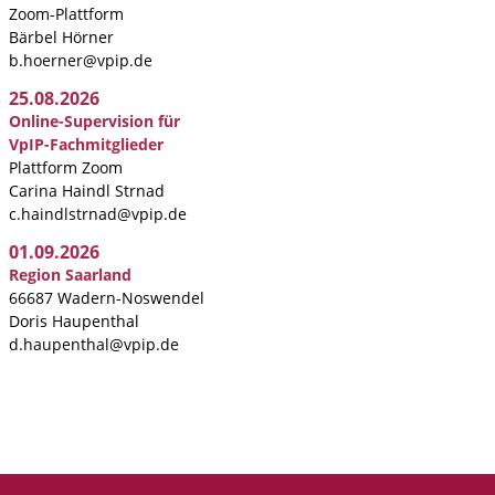
Zoom-Plattform
Bärbel Hörner
b.hoerner@vpip.de
25.08.2026
Online-Supervision für
VpIP-Fachmitglieder
Plattform Zoom
Carina Haindl Strnad
c.haindlstrnad@vpip.de
01.09.2026
Region Saarland
66687 Wadern-Noswendel
Doris Haupenthal
d.haupenthal@vpip.de