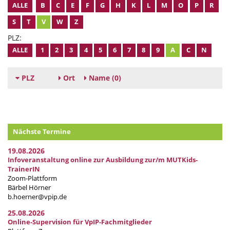
ALLE
B
C
E
F
G
H
K
L
M
O
P
R
S
T
V
W
Z
PLZ:
ALLE
1
2
3
4
5
6
7
8
9
A
C
N
PLZ
Ort
Name
(0)
Nächste Termine
19.08.2026
Infoveranstaltung online zur Ausbildung zur/m MUTKids-
TrainerIN
Zoom-Plattform
Bärbel Hörner
b.hoerner@vpip.de
25.08.2026
Online-Supervision für VpIP-Fachmitglieder