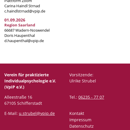
Plattform Zoom
Carina Haindl Strnad
c.haindlstrnad@vpip.de
01.09.2026
Region Saarland
66687 Wadern-Noswendel
Doris Haupenthal
d.haupenthal@vpip.de
Verein für praktizierte
Vorsitzende:
Individualpsychologie e.V.
Ulrike Strubel
(VpIP e.V.)
Alleestraße 16
Tel.:
06235 - 77 07
67105 Schifferstadt
E-Mail:
u.strubel@vpip.de
Kontakt
Impressum
Datenschutz