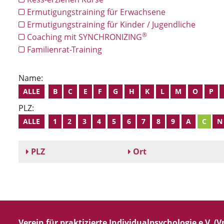
Ermutigungstraining für Erwachsene
Ermutigungstraining für Kinder / Jugendliche
®
Coaching mit SYNCHRONIZING
Familienrat-Training
Name:
ALLE
B
C
E
F
G
H
K
L
M
O
P
PLZ:
ALLE
1
2
3
4
5
6
7
8
9
A
C
N
PLZ
Ort
Verein für praktizierte Individualpsychologie e.V. (Vp