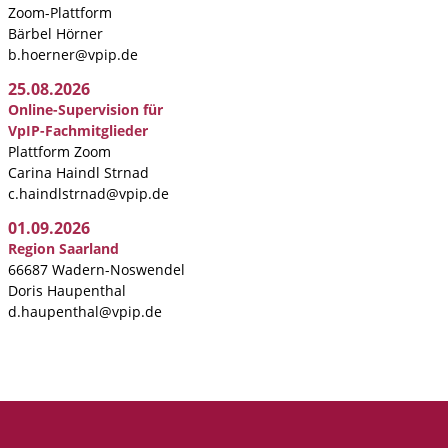
Zoom-Plattform
Bärbel Hörner
b.hoerner@vpip.de
25.08.2026
Online-Supervision für
VpIP-Fachmitglieder
Plattform Zoom
Carina Haindl Strnad
c.haindlstrnad@vpip.de
01.09.2026
Region Saarland
66687 Wadern-Noswendel
Doris Haupenthal
d.haupenthal@vpip.de