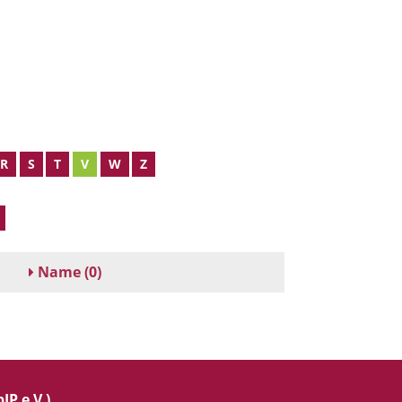
R
S
T
V
W
Z
Name
(0)
IP e.V.)