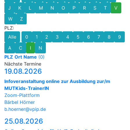
J
K
L
M
N
O
P
R
S
T
V
W
Z
PLZ:
Alle
0
1
2
3
4
5
6
7
8
9
A
C
I
N
PLZ
Ort
Name
(0)
Nächste Termine
19.08.2026
Infoveranstaltung online zur Ausbildung zur/m
MUTKids-TrainerIN
Zoom-Plattform
Bärbel Hörner
b.hoerner@vpip.de
25.08.2026