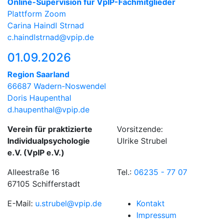
Online-Supervision für VpIP-Fachmitglieder
Plattform Zoom
Carina Haindl Strnad
c.haindlstrnad@vpip.de
01.09.2026
Region Saarland
66687 Wadern-Noswendel
Doris Haupenthal
d.haupenthal@vpip.de
Verein für praktizierte
Vorsitzende:
Individualpsychologie
Ulrike Strubel
e.V. (VpIP e.V.)
Alleestraße 16
Tel.:
06235 - 77 07
67105 Schifferstadt
E-Mail:
u.strubel@vpip.de
Kontakt
Impressum