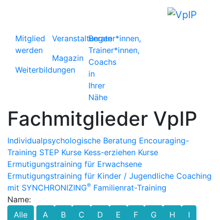
Mitglied
Veranstaltungen
Berater*innen,
werden
Trainer*innen,
Magazin
Coachs
Weiterbildungen
in
Ihrer
Nähe
Fachmitglieder VpIP
Individualpsychologische Beratung
Encouraging-
Training
STEP Kurse
Kess-erziehen Kurse
Ermutigungstraining für Erwachsene
Ermutigungstraining für Kinder / Jugendliche
Coaching
®
mit SYNCHRONIZING
Familienrat-Training
Name:
Alle
A
B
C
D
E
F
G
H
I