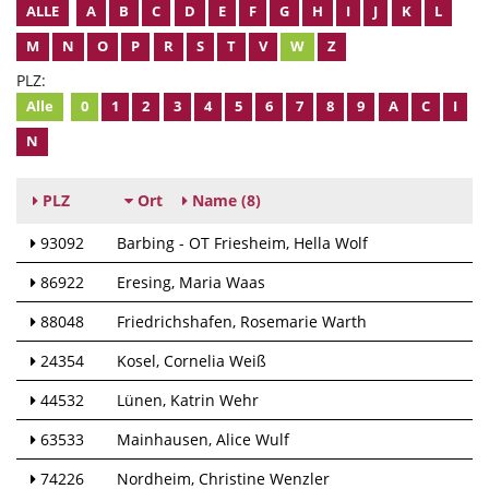
ALLE
A
B
C
D
E
F
G
H
I
J
K
L
M
N
O
P
R
S
T
V
W
Z
PLZ:
Alle
0
1
2
3
4
5
6
7
8
9
A
C
I
N
PLZ
Ort
Name
(8)
93092
Barbing - OT Friesheim
Hella Wolf
86922
Eresing
Maria Waas
88048
Friedrichshafen
Rosemarie Warth
24354
Kosel
Cornelia Weiß
44532
Lünen
Katrin Wehr
63533
Mainhausen
Alice Wulf
74226
Nordheim
Christine Wenzler