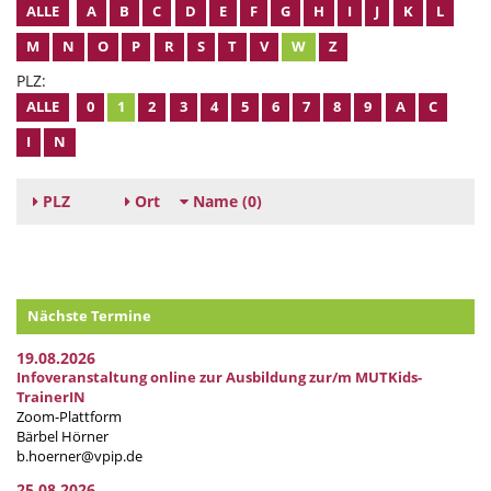
ALLE
A
B
C
D
E
F
G
H
I
J
K
L
M
N
O
P
R
S
T
V
W
Z
PLZ:
ALLE
0
1
2
3
4
5
6
7
8
9
A
C
I
N
PLZ
Ort
Name
(0)
Nächste Termine
19.08.2026
Infoveranstaltung online zur Ausbildung zur/m MUTKids-
TrainerIN
Zoom-Plattform
Bärbel Hörner
b.hoerner@vpip.de
25.08.2026