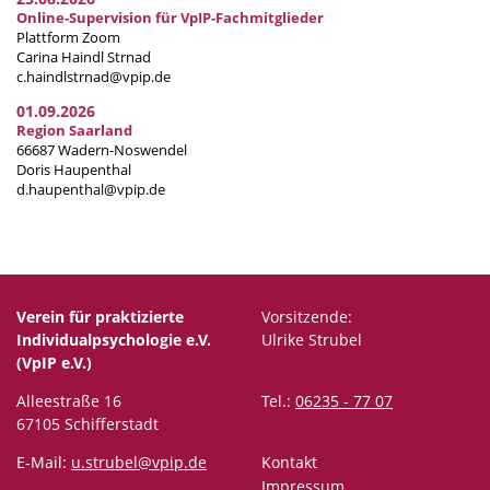
Online-Supervision für VpIP-Fachmitglieder
Plattform Zoom
Carina Haindl Strnad
c.haindlstrnad@vpip.de
01.09.2026
Region Saarland
66687 Wadern-Noswendel
Doris Haupenthal
d.haupenthal@vpip.de
Verein für praktizierte
Vorsitzende:
Individualpsychologie e.V.
Ulrike Strubel
(VpIP e.V.)
Alleestraße 16
Tel.:
06235 - 77 07
67105 Schifferstadt
E-Mail:
u.strubel@vpip.de
Kontakt
Impressum