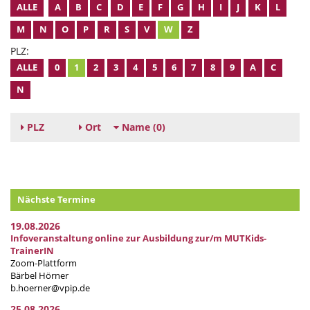
ALLE
A
B
C
D
E
F
G
H
I
J
K
L
M
N
O
P
R
S
V
W
Z
PLZ:
ALLE
0
1
2
3
4
5
6
7
8
9
A
C
N
PLZ
Ort
Name
(0)
Nächste Termine
19.08.2026
Infoveranstaltung online zur Ausbildung zur/m MUTKids-
TrainerIN
Zoom-Plattform
Bärbel Hörner
b.hoerner@vpip.de
25.08.2026