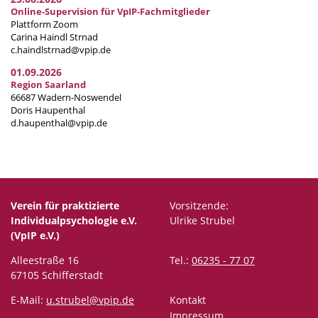
Online-Supervision für VpIP-Fachmitglieder
Plattform Zoom
Carina Haindl Strnad
c.haindlstrnad@vpip.de
01.09.2026
Region Saarland
66687 Wadern-Noswendel
Doris Haupenthal
d.haupenthal@vpip.de
Verein für praktizierte
Vorsitzende:
Individualpsychologie e.V.
Ulrike Strubel
(VpIP e.V.)
Alleestraße 16
Tel.:
06235 - 77 07
67105 Schifferstadt
E-Mail:
u.strubel@vpip.de
Kontakt
Impressum