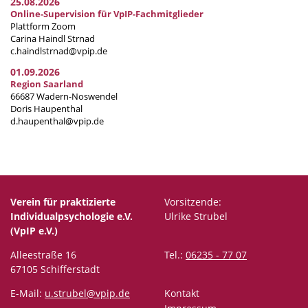
25.08.2026
Online-Supervision für VpIP-Fachmitglieder
Plattform Zoom
Carina Haindl Strnad
c.haindlstrnad@vpip.de
01.09.2026
Region Saarland
66687 Wadern-Noswendel
Doris Haupenthal
d.haupenthal@vpip.de
Verein für praktizierte
Vorsitzende:
Individualpsychologie e.V.
Ulrike Strubel
(VpIP e.V.)
Alleestraße 16
Tel.:
06235 - 77 07
67105 Schifferstadt
E-Mail:
u.strubel@vpip.de
Kontakt