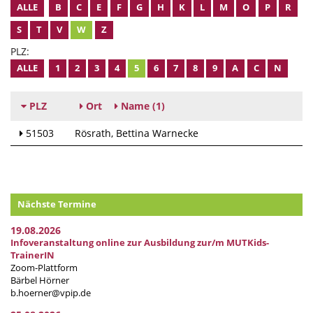
ALLE
B
C
E
F
G
H
K
L
M
O
P
R
S
T
V
W
Z
PLZ:
ALLE
1
2
3
4
5
6
7
8
9
A
C
N
PLZ
Ort
Name
(1)
51503
Rösrath
Bettina Warnecke
Nächste Termine
19.08.2026
Infoveranstaltung online zur Ausbildung zur/m MUTKids-
TrainerIN
Zoom-Plattform
Bärbel Hörner
b.hoerner@vpip.de