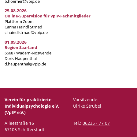
b.hoerner@vpip.de
25.08.2026
Online-Supervision für VpIP-Fachmitglieder
Plattform Zoom
Carina Haindl Strnad
c.haindlstrnad@vpip.de
01.09.2026
Region Saarland
66687 Wadern-Noswendel
Doris Haupenthal
d.haupenthal@vpip.de
Verein für praktizierte
Vorsitzende:
Individualpsychologie e.V.
Ulrike Strubel
(VpIP e.V.)
Alleestraße 16
Tel.:
06235 - 77 07
67105 Schifferstadt