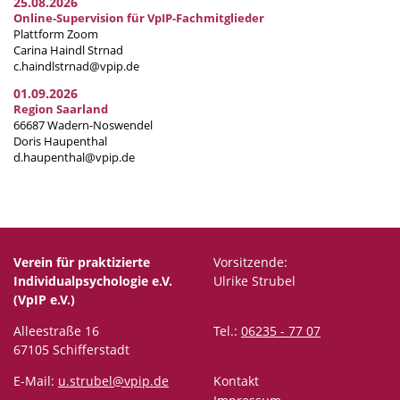
25.08.2026
Online-Supervision für VpIP-Fachmitglieder
Plattform Zoom
Carina Haindl Strnad
c.haindlstrnad@vpip.de
01.09.2026
Region Saarland
66687 Wadern-Noswendel
Doris Haupenthal
d.haupenthal@vpip.de
Verein für praktizierte
Vorsitzende:
Individualpsychologie e.V.
Ulrike Strubel
(VpIP e.V.)
Alleestraße 16
Tel.:
06235 - 77 07
67105 Schifferstadt
E-Mail:
u.strubel@vpip.de
Kontakt