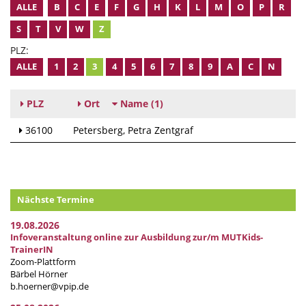
ALLE
B
C
E
F
G
H
K
L
M
O
P
R
S
T
V
W
Z
PLZ:
ALLE
1
2
3
4
5
6
7
8
9
A
C
N
PLZ
Ort
Name
(1)
36100
Petersberg
Petra Zentgraf
Nächste Termine
19.08.2026
Infoveranstaltung online zur Ausbildung zur/m MUTKids-
TrainerIN
Zoom-Plattform
Bärbel Hörner
b.hoerner@vpip.de