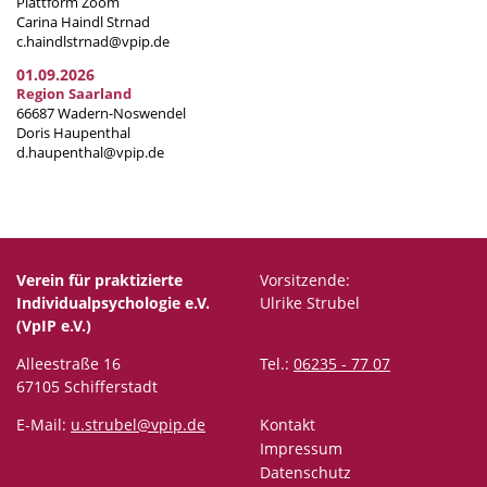
Plattform Zoom
Carina Haindl Strnad
c.haindlstrnad@vpip.de
01.09.2026
Region Saarland
66687 Wadern-Noswendel
Doris Haupenthal
d.haupenthal@vpip.de
Verein für praktizierte
Vorsitzende:
Individualpsychologie e.V.
Ulrike Strubel
(VpIP e.V.)
Alleestraße 16
Tel.:
06235 - 77 07
67105 Schifferstadt
E-Mail:
u.strubel@vpip.de
Kontakt
Impressum
Datenschutz