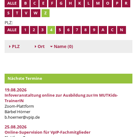
ALLE
B
C
E
F
G
H
K
L
M
O
P
R
S
T
V
W
Z
PLZ:
ALLE
1
2
3
4
5
6
7
8
9
A
C
N
PLZ
Ort
Name
(0)
Nächste Termine
19.08.2026
Infoveranstaltung online zur Ausbildung zur/m MUTKids-
TrainerIN
Zoom-Plattform
Bärbel Hörner
b.hoerner@vpip.de
25.08.2026
Online-Supervision für VpIP-Fachmitglieder