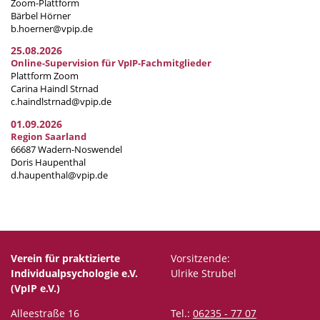
Zoom-Plattform
Bärbel Hörner
b.hoerner@vpip.de
25.08.2026
Online-Supervision für VpIP-Fachmitglieder
Plattform Zoom
Carina Haindl Strnad
c.haindlstrnad@vpip.de
01.09.2026
Region Saarland
66687 Wadern-Noswendel
Doris Haupenthal
d.haupenthal@vpip.de
Verein für praktizierte
Vorsitzende:
Individualpsychologie e.V.
Ulrike Strubel
(VpIP e.V.)
Alleestraße 16
Tel.:
06235 - 77 07