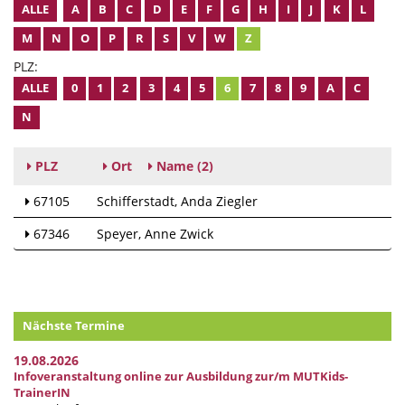
ALLE
A
B
C
D
E
F
G
H
I
J
K
L
M
N
O
P
R
S
V
W
Z
PLZ:
ALLE
0
1
2
3
4
5
6
7
8
9
A
C
N
PLZ
Ort
Name
(2)
67105
Schifferstadt
Anda Ziegler
67346
Speyer
Anne Zwick
Nächste Termine
19.08.2026
Infoveranstaltung online zur Ausbildung zur/m MUTKids-
TrainerIN