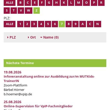
ALLE
B
C
E
F
G
H
K
L
M
O
P
R
S
T
V
W
Z
PLZ:
ALLE
1
2
3
4
5
6
7
8
9
A
C
N
PLZ
Ort
Name
(0)
Nächste Termine
19.08.2026
Infoveranstaltung online zur Ausbildung zur/m MUTKids-
TrainerIN
Zoom-Plattform
Bärbel Hörner
b.hoerner@vpip.de
25.08.2026
Online-Supervision für VpIP-Fachmitglieder