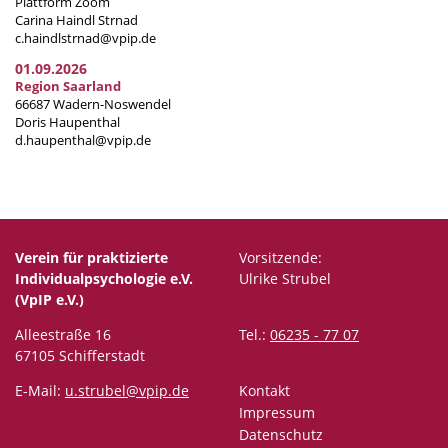
Plattform Zoom
Carina Haindl Strnad
c.haindlstrnad@vpip.de
01.09.2026
Region Saarland
66687 Wadern-Noswendel
Doris Haupenthal
d.haupenthal@vpip.de
Verein für praktizierte
Vorsitzende:
Individualpsychologie e.V.
Ulrike Strubel
(VpIP e.V.)
Alleestraße 16
Tel.:
06235 - 77 07
67105 Schifferstadt
E-Mail:
u.strubel@vpip.de
Kontakt
Impressum
Datenschutz