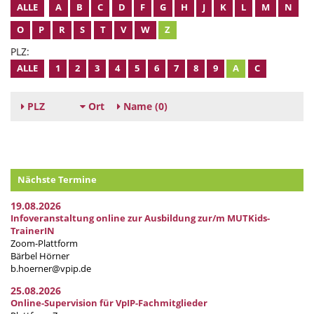
ALLE
A
B
C
D
F
G
H
J
K
L
M
N
O
P
R
S
T
V
W
Z
PLZ:
ALLE
1
2
3
4
5
6
7
8
9
A
C
PLZ
Ort
Name
(0)
Nächste Termine
19.08.2026
Infoveranstaltung online zur Ausbildung zur/m MUTKids-
TrainerIN
Zoom-Plattform
Bärbel Hörner
b.hoerner@vpip.de
25.08.2026
Online-Supervision für VpIP-Fachmitglieder