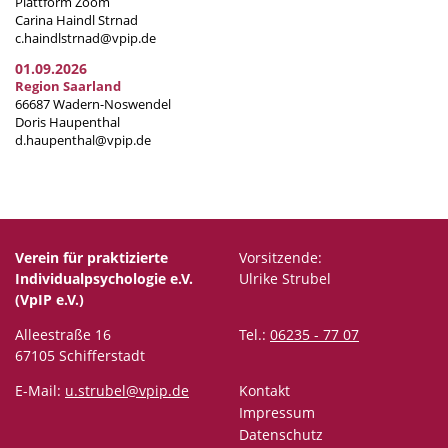
Plattform Zoom
Carina Haindl Strnad
c.haindlstrnad@vpip.de
01.09.2026
Region Saarland
66687 Wadern-Noswendel
Doris Haupenthal
d.haupenthal@vpip.de
Verein für praktizierte
Vorsitzende:
Individualpsychologie e.V.
Ulrike Strubel
(VpIP e.V.)
Alleestraße 16
Tel.:
06235 - 77 07
67105 Schifferstadt
E-Mail:
u.strubel@vpip.de
Kontakt
Impressum
Datenschutz