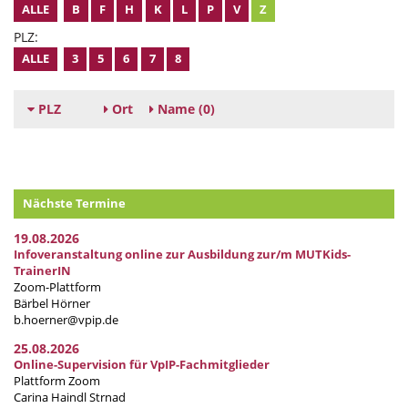
ALLE
B
F
H
K
L
P
V
Z
PLZ:
ALLE
3
5
6
7
8
PLZ
Ort
Name
(0)
Nächste Termine
19.08.2026
Infoveranstaltung online zur Ausbildung zur/m MUTKids-
TrainerIN
Zoom-Plattform
Bärbel Hörner
b.hoerner@vpip.de
25.08.2026
Online-Supervision für VpIP-Fachmitglieder
Plattform Zoom
Carina Haindl Strnad