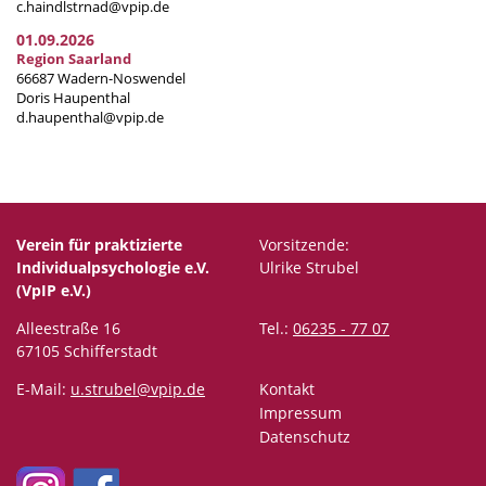
c.haindlstrnad@vpip.de
01.09.2026
Region Saarland
66687 Wadern-Noswendel
Doris Haupenthal
d.haupenthal@vpip.de
Verein für praktizierte
Vorsitzende:
Individualpsychologie e.V.
Ulrike Strubel
(VpIP e.V.)
Alleestraße 16
Tel.:
06235 - 77 07
67105 Schifferstadt
E-Mail:
u.strubel@vpip.de
Kontakt
Impressum
Datenschutz