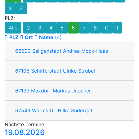
S
Z
PLZ:
Alle
2
3
4
5
6
7
8
C
I
PLZ
Ort
Name
(4)
63500
Seligenstadt
Andrea Mock-Haas
67105
Schifferstadt
Ulrike Strubel
67133
Maxdorf
Markus Ditscher
67549
Worms
Dr. Hilke Sudergat
Nächste Termine
19.08.2026