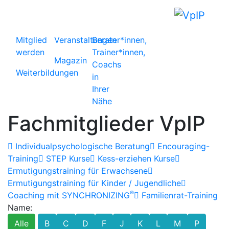
Mitglied
Veranstaltungen
Berater*innen,
werden
Trainer*innen,
Magazin
Coachs
Weiterbildungen
in
Ihrer
Nähe
Fachmitglieder VpIP
Individualpsychologische Beratung
Encouraging-
Training
STEP Kurse
Kess-erziehen Kurse
Ermutigungstraining für Erwachsene
Ermutigungstraining für Kinder / Jugendliche
®
Coaching mit SYNCHRONIZING
Familienrat-Training
Name:
Alle
B
C
D
F
J
K
L
M
P