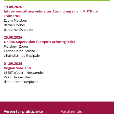
19.08.2026
Infoveranstaltung online zur Ausbildung zur/m MUTKids-
TrainerIN
Zoom-Plattform
Bärbel Hörner
b.hoerner@vpip.de
25.08.2026
Online-Supervision für VpIP-Fachmitglieder
Plattform Zoom
Carina Haindl Strnad
c.haindlstrnad@vpip.de
01.09.2026
Region Saarland
66687 Wadern-Noswendel
Doris Haupenthal
d.haupenthal@vpip.de
Verein für praktizierte
Vorsitzende: