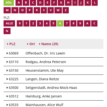
Alle
A
B
C
D
E
F
G
H
I
J
K
L
M
N
O
P
R
S
V
W
Z
PLZ:
ALLE
0
1
2
3
4
5
6
7
8
9
A
C
N
PLZ
Ort
Name
(29)
63069
Offenbach
Dr. Iris Lawin
63110
Rodgau
Andrea Petersen
63150
Heusenstamm
Ute May
63225
Langen
Diana Reitze
63500
Seligenstadt
Andrea Mock-Haas
63512
Hainburg
Anke Jansen
63533
Mainhausen
Alice Wulf