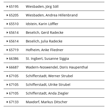
65195
Wiesbaden
Jörg Söll
65205
Wiesbaden
Andrea Hillenbrand
65510
Idstein
Karin Löffler
65614
Beselich
Gerd Radecke
65614
Beselich
Julia Radecke
65719
Hofheim
Anke Fliedner
66386
St. Ingbert
Susanne Siggia
66687
Wadern-Noswendel
Doris Haupenthal
67105
Schifferstadt
Werner Strubel
67105
Schifferstadt
Ulrike Strubel
67105
Schifferstadt
Anda Ziegler
67133
Maxdorf
Markus Ditscher