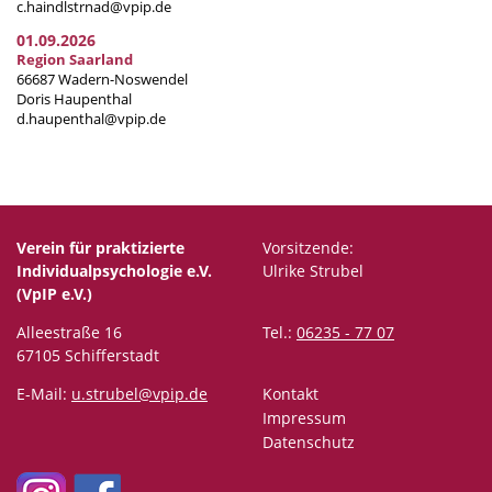
c.haindlstrnad@vpip.de
01.09.2026
Region Saarland
66687 Wadern-Noswendel
Doris Haupenthal
d.haupenthal@vpip.de
Verein für praktizierte
Vorsitzende:
Individualpsychologie e.V.
Ulrike Strubel
(VpIP e.V.)
Alleestraße 16
Tel.:
06235 - 77 07
67105 Schifferstadt
E-Mail:
u.strubel@vpip.de
Kontakt
Impressum
Datenschutz