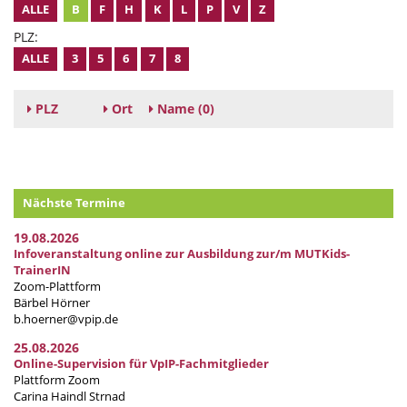
ALLE
B
F
H
K
L
P
V
Z
PLZ:
ALLE
3
5
6
7
8
PLZ
Ort
Name
(0)
Nächste Termine
19.08.2026
Infoveranstaltung online zur Ausbildung zur/m MUTKids-
TrainerIN
Zoom-Plattform
Bärbel Hörner
b.hoerner@vpip.de
25.08.2026
Online-Supervision für VpIP-Fachmitglieder
Plattform Zoom
Carina Haindl Strnad