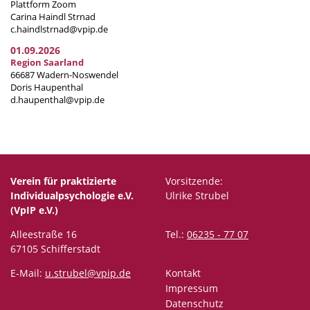
Plattform Zoom
Carina Haindl Strnad
c.haindlstrnad@vpip.de
01.09.2026
Region Saarland
66687 Wadern-Noswendel
Doris Haupenthal
d.haupenthal@vpip.de
Verein für praktizierte
Vorsitzende:
Individualpsychologie e.V.
Ulrike Strubel
(VpIP e.V.)
Alleestraße 16
Tel.:
06235 - 77 07
67105 Schifferstadt
E-Mail:
u.strubel@vpip.de
Kontakt
Impressum
Datenschutz