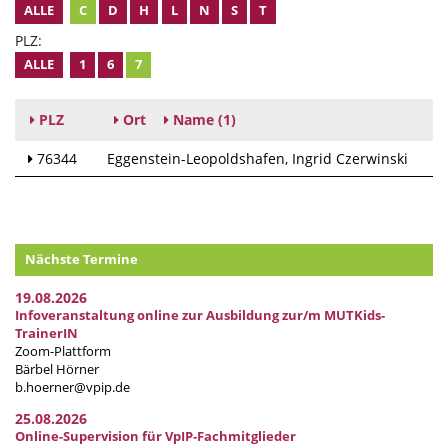
ALLE
C
D
H
L
N
S
T
PLZ:
ALLE
1
6
7
PLZ
Ort
Name
(1)
76344
Eggenstein-Leopoldshafen
Ingrid Czerwinski
Nächste Termine
19.08.2026
Infoveranstaltung online zur Ausbildung zur/m MUTKids-
TrainerIN
Zoom-Plattform
Bärbel Hörner
b.hoerner@vpip.de
25.08.2026
Online-Supervision für VpIP-Fachmitglieder