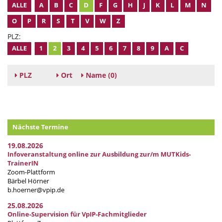
ALLE
A
B
C
D
F
G
H
J
K
L
M
N
O
P
R
S
T
V
W
Z
PLZ:
ALLE
1
2
3
4
5
6
7
8
9
A
C
PLZ
Ort
Name
(0)
Nächste Termine
19.08.2026
Infoveranstaltung online zur Ausbildung zur/m MUTKids-
TrainerIN
Zoom-Plattform
Bärbel Hörner
b.hoerner@vpip.de
25.08.2026
Online-Supervision für VpIP-Fachmitglieder