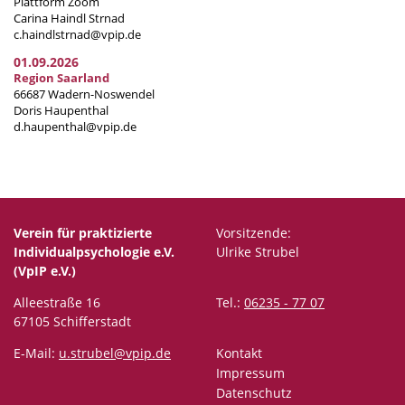
Plattform Zoom
Carina Haindl Strnad
c.haindlstrnad@vpip.de
01.09.2026
Region Saarland
66687 Wadern-Noswendel
Doris Haupenthal
d.haupenthal@vpip.de
Verein für praktizierte
Vorsitzende:
Individualpsychologie e.V.
Ulrike Strubel
(VpIP e.V.)
Alleestraße 16
Tel.:
06235 - 77 07
67105 Schifferstadt
E-Mail:
u.strubel@vpip.de
Kontakt
Impressum
Datenschutz