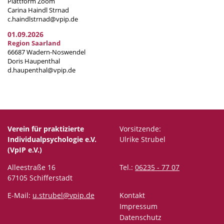
Plattform Zoom
Carina Haindl Strnad
c.haindlstrnad@vpip.de
01.09.2026
Region Saarland
66687 Wadern-Noswendel
Doris Haupenthal
d.haupenthal@vpip.de
Verein für praktizierte
Vorsitzende:
Individualpsychologie e.V.
Ulrike Strubel
(VpIP e.V.)
Alleestraße 16
Tel.:
06235 - 77 07
67105 Schifferstadt
E-Mail:
u.strubel@vpip.de
Kontakt
Impressum
Datenschutz