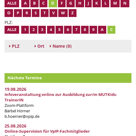
ALLE
A
B
C
D
F
G
H
J
K
L
M
N
O
P
R
S
T
V
W
Z
PLZ:
ALLE
1
2
3
4
5
6
7
8
9
A
C
PLZ
Ort
Name
(0)
Nächste Termine
19.08.2026
Infoveranstaltung online zur Ausbildung zur/m MUTKids-
TrainerIN
Zoom-Plattform
Bärbel Hörner
b.hoerner@vpip.de
25.08.2026
Online-Supervision für VpIP-Fachmitglieder