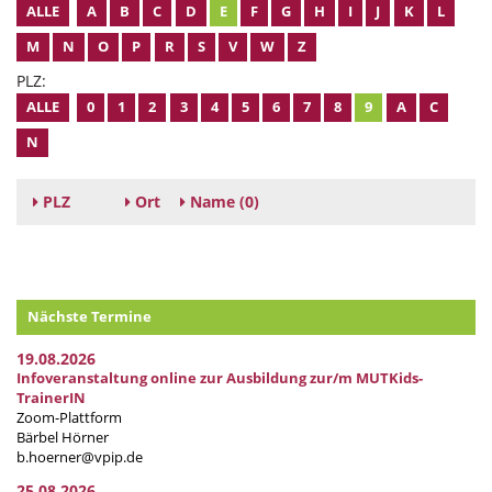
ALLE
A
B
C
D
E
F
G
H
I
J
K
L
M
N
O
P
R
S
V
W
Z
PLZ:
ALLE
0
1
2
3
4
5
6
7
8
9
A
C
N
PLZ
Ort
Name
(0)
Nächste Termine
19.08.2026
Infoveranstaltung online zur Ausbildung zur/m MUTKids-
TrainerIN
Zoom-Plattform
Bärbel Hörner
b.hoerner@vpip.de
25.08.2026