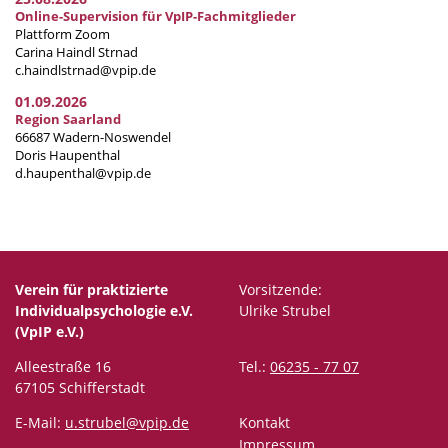
Online-Supervision für VpIP-Fachmitglieder
Plattform Zoom
Carina Haindl Strnad
c.haindlstrnad@vpip.de
01.09.2026
Region Saarland
66687 Wadern-Noswendel
Doris Haupenthal
d.haupenthal@vpip.de
Verein für praktizierte
Vorsitzende:
Individualpsychologie e.V.
Ulrike Strubel
(VpIP e.V.)
Alleestraße 16
Tel.:
06235 - 77 07
67105 Schifferstadt
E-Mail:
u.strubel@vpip.de
Kontakt
Impressum