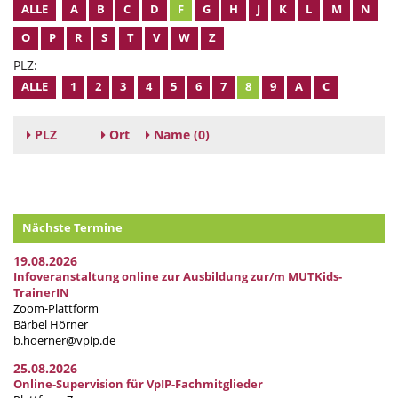
ALLE
A
B
C
D
F
G
H
J
K
L
M
N
O
P
R
S
T
V
W
Z
PLZ:
ALLE
1
2
3
4
5
6
7
8
9
A
C
PLZ
Ort
Name
(0)
Nächste Termine
19.08.2026
Infoveranstaltung online zur Ausbildung zur/m MUTKids-
TrainerIN
Zoom-Plattform
Bärbel Hörner
b.hoerner@vpip.de
25.08.2026
Online-Supervision für VpIP-Fachmitglieder