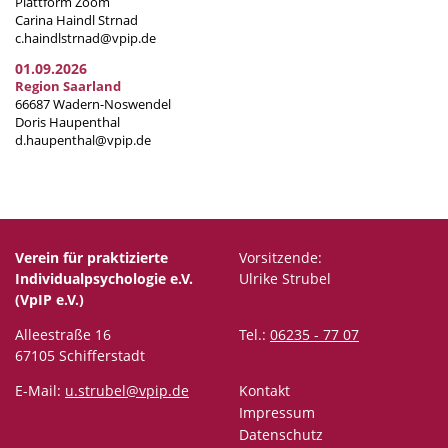
Plattform Zoom
Carina Haindl Strnad
c.haindlstrnad@vpip.de
01.09.2026
Region Saarland
66687 Wadern-Noswendel
Doris Haupenthal
d.haupenthal@vpip.de
Verein für praktizierte
Vorsitzende:
Individualpsychologie e.V.
Ulrike Strubel
(VpIP e.V.)
Alleestraße 16
Tel.:
06235 - 77 07
67105 Schifferstadt
E-Mail:
u.strubel@vpip.de
Kontakt
Impressum
Datenschutz