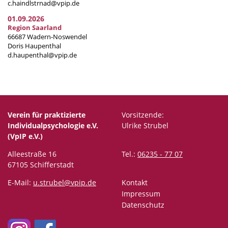
c.haindlstrnad@vpip.de
01.09.2026
Region Saarland
66687 Wadern-Noswendel
Doris Haupenthal
d.haupenthal@vpip.de
Verein für praktizierte
Vorsitzende:
Individualpsychologie e.V.
Ulrike Strubel
(VpIP e.V.)
Alleestraße 16
Tel.:
06235 - 77 07
67105 Schifferstadt
E-Mail:
u.strubel@vpip.de
Kontakt
Impressum
Datenschutz