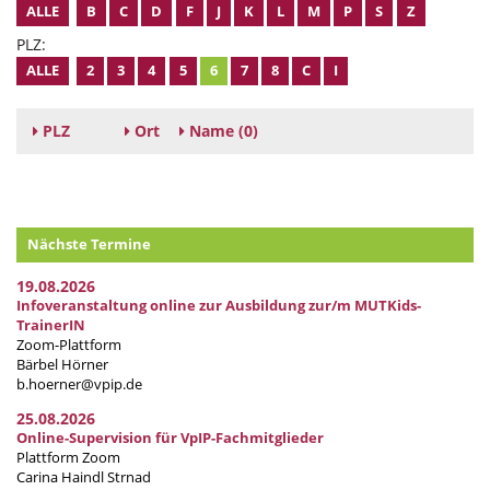
ALLE
B
C
D
F
J
K
L
M
P
S
Z
PLZ:
ALLE
2
3
4
5
6
7
8
C
I
PLZ
Ort
Name
(0)
Nächste Termine
19.08.2026
Infoveranstaltung online zur Ausbildung zur/m MUTKids-
TrainerIN
Zoom-Plattform
Bärbel Hörner
b.hoerner@vpip.de
25.08.2026
Online-Supervision für VpIP-Fachmitglieder
Plattform Zoom
Carina Haindl Strnad