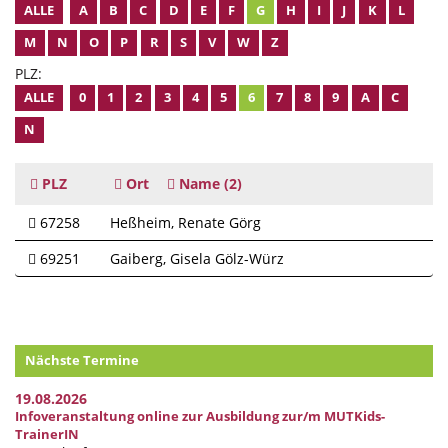
ALLE
A
B
C
D
E
F
G
H
I
J
K
L
M
N
O
P
R
S
V
W
Z
PLZ:
ALLE
0
1
2
3
4
5
6
7
8
9
A
C
N
PLZ
Ort
Name
(2)
67258
Heßheim
Renate Görg
69251
Gaiberg
Gisela Gölz-Würz
Nächste Termine
19.08.2026
Infoveranstaltung online zur Ausbildung zur/m MUTKids-
TrainerIN