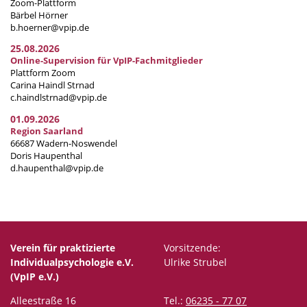
Zoom-Plattform
Bärbel Hörner
b.hoerner@vpip.de
25.08.2026
Online-Supervision für VpIP-Fachmitglieder
Plattform Zoom
Carina Haindl Strnad
c.haindlstrnad@vpip.de
01.09.2026
Region Saarland
66687 Wadern-Noswendel
Doris Haupenthal
d.haupenthal@vpip.de
Verein für praktizierte
Vorsitzende:
Individualpsychologie e.V.
Ulrike Strubel
(VpIP e.V.)
Alleestraße 16
Tel.:
06235 - 77 07