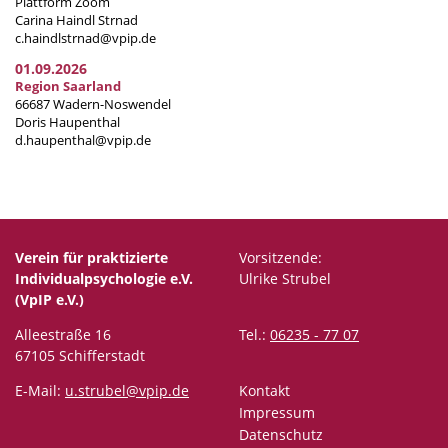
Plattform Zoom
Carina Haindl Strnad
c.haindlstrnad@vpip.de
01.09.2026
Region Saarland
66687 Wadern-Noswendel
Doris Haupenthal
d.haupenthal@vpip.de
Verein für praktizierte
Vorsitzende:
Individualpsychologie e.V.
Ulrike Strubel
(VpIP e.V.)
Alleestraße 16
Tel.:
06235 - 77 07
67105 Schifferstadt
E-Mail:
u.strubel@vpip.de
Kontakt
Impressum
Datenschutz