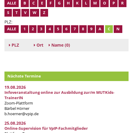
ALLE
B
C
E
F
G
H
K
L
M
O
P
R
S
T
V
W
Z
PLZ:
ALLE
1
2
3
4
5
6
7
8
9
A
C
N
PLZ
Ort
Name
(0)
Nächste Termine
19.08.2026
Infoveranstaltung online zur Ausbildung zur/m MUTKids-
TrainerIN
Zoom-Plattform
Bärbel Hörner
b.hoerner@vpip.de
25.08.2026
Online-Supervision für VpIP-Fachmitglieder