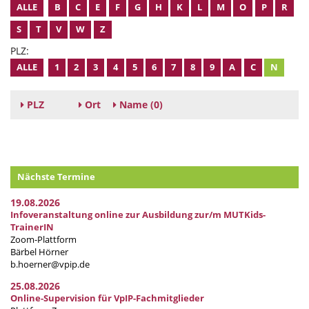
ALLE
B
C
E
F
G
H
K
L
M
O
P
R
S
T
V
W
Z
PLZ:
ALLE
1
2
3
4
5
6
7
8
9
A
C
N
PLZ
Ort
Name
(0)
Nächste Termine
19.08.2026
Infoveranstaltung online zur Ausbildung zur/m MUTKids-
TrainerIN
Zoom-Plattform
Bärbel Hörner
b.hoerner@vpip.de
25.08.2026
Online-Supervision für VpIP-Fachmitglieder