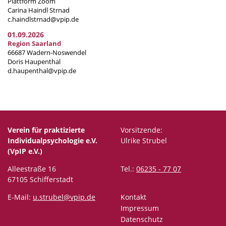
Plattform Zoom
Carina Haindl Strnad
c.haindlstrnad@vpip.de
01.09.2026
Region Saarland
66687 Wadern-Noswendel
Doris Haupenthal
d.haupenthal@vpip.de
Verein für praktizierte
Vorsitzende:
Individualpsychologie e.V.
Ulrike Strubel
(VpIP e.V.)
Alleestraße 16
Tel.:
06235 - 77 07
67105 Schifferstadt
E-Mail:
u.strubel@vpip.de
Kontakt
Impressum
Datenschutz