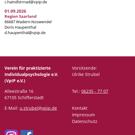
c.haindlstrnad@vpip.de
01.09.2026
Region Saarland
66687 Wadern-Noswendel
Doris Haupenthal
d.haupenthal@vpip.de
Verein für praktizierte
Vorsitzende:
Individualpsychologie e.V.
Ulrike Strubel
(VpIP e.V.)
Alleestraße 16
Tel.:
06235 - 77 07
67105 Schifferstadt
E-Mail:
u.strubel@vpip.de
Kontakt
Impressum
Datenschutz