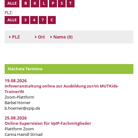
ALLE
B
K
L
P
S
T
PLZ:
ALLE
3
4
7
C
PLZ
Ort
Name
(0)
Nächste Termine
19.08.2026
Infoveranstaltung online zur Ausbildung zur/m MUTKids-
TrainerIN
Zoom-Plattform
Bärbel Hörner
b.hoerner@vpip.de
25.08.2026
Online-Supervision für VpIP-Fachmitglieder
Plattform Zoom
Carina Haindl Strnad