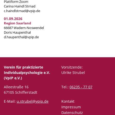
Plattform Zoom
Carina Haindl Strnad
c.haindlstrnad@vpip.de
01.09.2026
Region Saarland
66687 Wadern-Noswendel
Doris Haupenthal
d.haupenthal@vpip.de
Verein für praktizierte
Vorsitzende:
Individualpsychologie e.V.
Ulrike Strubel
(VpIP e.V.)
Alleestraße 16
Tel.:
06235 - 77 07
67105 Schifferstadt
E-Mail:
u.strubel@vpip.de
Kontakt
Impressum
Datenschutz