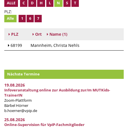
ALLE
C
D
H
L
N
S
T
PLZ:
Alle
1
6
7
PLZ
Ort
Name
(1)
68199
Mannheim
Christa Nehls
Nächste Termine
19.08.2026
Infoveranstaltung online zur Ausbildung zur/m MUTKids-
TrainerIN
Zoom-Plattform
Bärbel Hörner
b.hoerner@vpip.de
25.08.2026
Online-Supervision für VpIP-Fachmitglieder