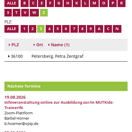
ALLE
B
C
E
F
G
H
K
L
M
O
P
R
S
T
V
W
Z
PLZ:
ALLE
1
2
3
4
5
6
7
8
9
A
C
N
PLZ
Ort
Name
(1)
36100
Petersberg
Petra Zentgraf
Nächste Termine
19.08.2026
Infoveranstaltung online zur Ausbildung zur/m MUTKids-
TrainerIN
Zoom-Plattform
Bärbel Hörner
b.hoerner@vpip.de