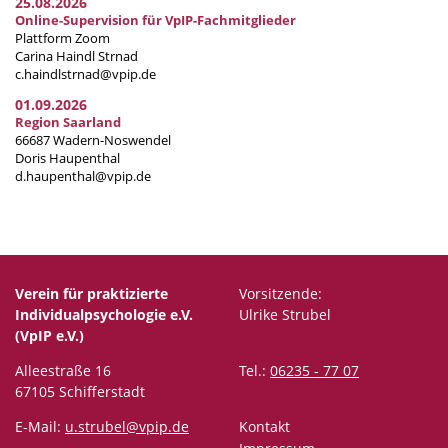
25.08.2026
Online-Supervision für VpIP-Fachmitglieder
Plattform Zoom
Carina Haindl Strnad
c.haindlstrnad@vpip.de
01.09.2026
Region Saarland
66687 Wadern-Noswendel
Doris Haupenthal
d.haupenthal@vpip.de
Verein für praktizierte
Vorsitzende:
Individualpsychologie e.V.
Ulrike Strubel
(VpIP e.V.)
Alleestraße 16
Tel.:
06235 - 77 07
67105 Schifferstadt
E-Mail:
u.strubel@vpip.de
Kontakt