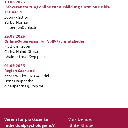
19.08.2026
Infoveranstaltung online zur Ausbildung zur/m MUTKids-
TrainerIN
Zoom-Plattform
Bärbel Hörner
b.hoerner@vpip.de
25.08.2026
Online-Supervision für VpIP-Fachmitglieder
Plattform Zoom
Carina Haindl Strnad
c.haindlstrnad@vpip.de
01.09.2026
Region Saarland
66687 Wadern-Noswendel
Doris Haupenthal
d.haupenthal@vpip.de
Verein für praktizierte
Vorsitzende:
Individualpsychologie e.V.
Ulrike Strubel