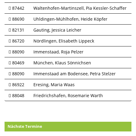
87442
Waltenhofen-Martinszell
Pia Kessler-Schaffer
88690
Uhldingen-Mühlhofen
Heide Köpfer
82131
Gauting
Jessica Leicher
86720
Nördlingen
Elisabeth Lippeck
88090
Immenstaad
Roja Pelzer
80469
München
Klaus Sönnichsen
88090
Immenstaad am Bodensee
Petra Stelzer
86922
Eresing
Maria Waas
88048
Friedrichshafen
Rosemarie Warth
Nächste Termine