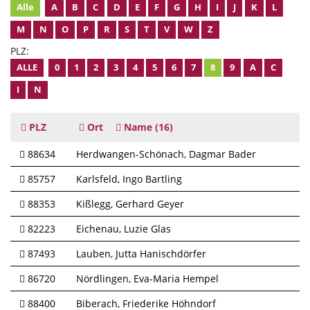
Alle
A
B
C
D
E
F
G
H
I
J
K
L
M
N
O
P
R
S
T
V
W
Z
PLZ:
ALLE
0
1
2
3
4
5
6
7
8
9
A
C
I
N
PLZ
Ort
Name
(16)
88634
Herdwangen-Schönach
Dagmar Bader
85757
Karlsfeld
Ingo Bartling
88353
Kißlegg
Gerhard Geyer
82223
Eichenau
Luzie Glas
87493
Lauben
Jutta Hanischdörfer
86720
Nördlingen
Eva-Maria Hempel
88400
Biberach
Friederike Höhndorf