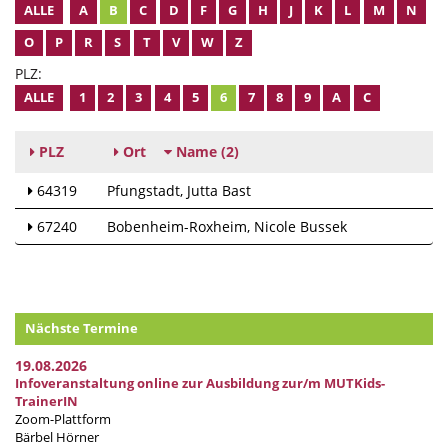
ALLE
A
B
C
D
F
G
H
J
K
L
M
N
O
P
R
S
T
V
W
Z
PLZ:
ALLE
1
2
3
4
5
6
7
8
9
A
C
PLZ
Ort
Name
(2)
64319
Pfungstadt
Jutta Bast
67240
Bobenheim-Roxheim
Nicole Bussek
Nächste Termine
19.08.2026
Infoveranstaltung online zur Ausbildung zur/m MUTKids-
TrainerIN
Zoom-Plattform
Bärbel Hörner