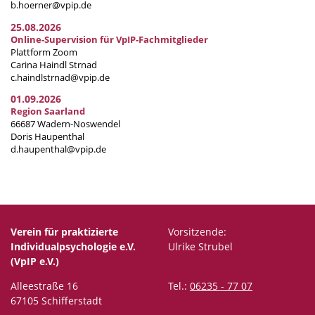
b.hoerner@vpip.de
25.08.2026
Online-Supervision für VpIP-Fachmitglieder
Plattform Zoom
Carina Haindl Strnad
c.haindlstrnad@vpip.de
01.09.2026
Region Saarland
66687 Wadern-Noswendel
Doris Haupenthal
d.haupenthal@vpip.de
Verein für praktizierte
Vorsitzende:
Individualpsychologie e.V.
Ulrike Strubel
(VpIP e.V.)
Alleestraße 16
Tel.:
06235 - 77 07
67105 Schifferstadt