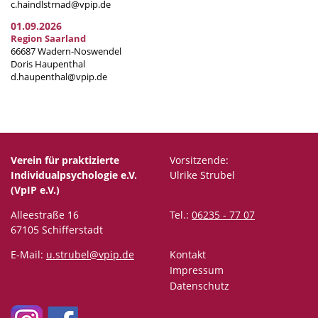
c.haindlstrnad@vpip.de
01.09.2026
Region Saarland
66687 Wadern-Noswendel
Doris Haupenthal
d.haupenthal@vpip.de
Verein für praktizierte
Vorsitzende:
Individualpsychologie e.V.
Ulrike Strubel
(VpIP e.V.)
Alleestraße 16
Tel.:
06235 - 77 07
67105 Schifferstadt
E-Mail:
u.strubel@vpip.de
Kontakt
Impressum
Datenschutz