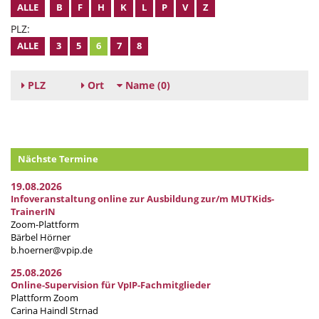
ALLE
B
F
H
K
L
P
V
Z
PLZ:
ALLE
3
5
6
7
8
PLZ
Ort
Name
(0)
Nächste Termine
19.08.2026
Infoveranstaltung online zur Ausbildung zur/m MUTKids-
TrainerIN
Zoom-Plattform
Bärbel Hörner
b.hoerner@vpip.de
25.08.2026
Online-Supervision für VpIP-Fachmitglieder
Plattform Zoom
Carina Haindl Strnad