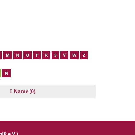
M
N
O
P
R
S
V
W
Z
N
Name
(0)
IP e.V.)