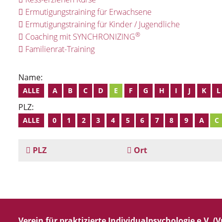
Ermutigungstraining für Erwachsene
Ermutigungstraining für Kinder / Jugendliche
®
Coaching mit SYNCHRONIZING
Familienrat-Training
Name:
ALLE
A
B
C
D
E
F
G
H
I
J
K
L
PLZ:
ALLE
0
1
2
3
4
5
6
7
8
9
A
C
PLZ
Ort
Verein für praktizierte Individualpsychologie e.V. (Vp