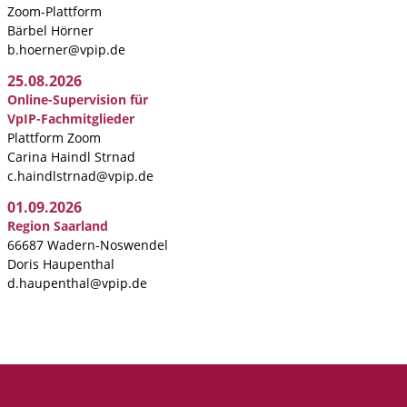
Zoom-Plattform
Bärbel Hörner
b.hoerner@vpip.de
25.08.2026
Online-Supervision für
VpIP-Fachmitglieder
Plattform Zoom
Carina Haindl Strnad
c.haindlstrnad@vpip.de
01.09.2026
Region Saarland
66687 Wadern-Noswendel
Doris Haupenthal
d.haupenthal@vpip.de