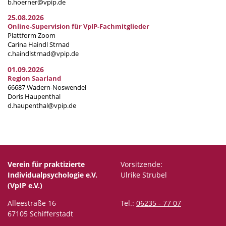
b.hoerner@vpip.de
25.08.2026
Online-Supervision für VpIP-Fachmitglieder
Plattform Zoom
Carina Haindl Strnad
c.haindlstrnad@vpip.de
01.09.2026
Region Saarland
66687 Wadern-Noswendel
Doris Haupenthal
d.haupenthal@vpip.de
Verein für praktizierte
Vorsitzende:
Individualpsychologie e.V.
Ulrike Strubel
(VpIP e.V.)
Alleestraße 16
Tel.:
06235 - 77 07
67105 Schifferstadt