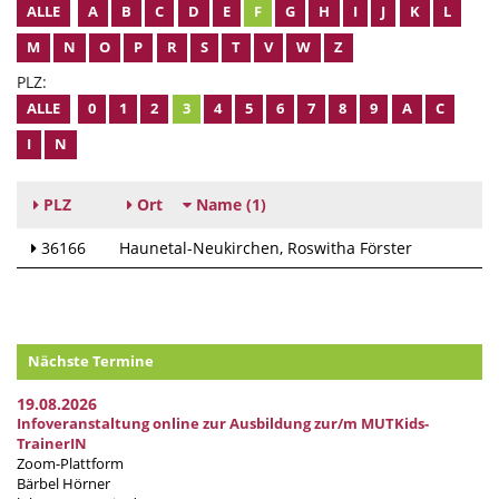
ALLE
A
B
C
D
E
F
G
H
I
J
K
L
M
N
O
P
R
S
T
V
W
Z
PLZ:
ALLE
0
1
2
3
4
5
6
7
8
9
A
C
I
N
PLZ
Ort
Name
(1)
36166
Haunetal-Neukirchen
Roswitha Förster
Nächste Termine
19.08.2026
Infoveranstaltung online zur Ausbildung zur/m MUTKids-
TrainerIN
Zoom-Plattform
Bärbel Hörner