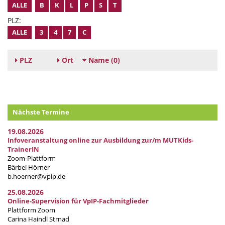
ALLE
B
K
L
P
S
T
PLZ:
ALLE
3
4
7
C
PLZ
Ort
Name
(0)
Nächste Termine
19.08.2026
Infoveranstaltung online zur Ausbildung zur/m MUTKids-
TrainerIN
Zoom-Plattform
Bärbel Hörner
b.hoerner@vpip.de
25.08.2026
Online-Supervision für VpIP-Fachmitglieder
Plattform Zoom
Carina Haindl Strnad