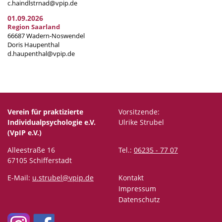
c.haindlstrnad@vpip.de
01.09.2026
Region Saarland
66687 Wadern-Noswendel
Doris Haupenthal
d.haupenthal@vpip.de
Verein für praktizierte
Vorsitzende:
Individualpsychologie e.V.
Ulrike Strubel
(VpIP e.V.)
Alleestraße 16
Tel.:
06235 - 77 07
67105 Schifferstadt
E-Mail:
u.strubel@vpip.de
Kontakt
Impressum
Datenschutz