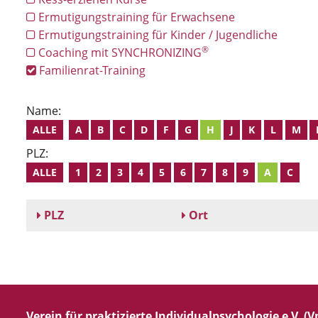
Ermutigungstraining für Erwachsene
Ermutigungstraining für Kinder / Jugendliche
®
Coaching mit SYNCHRONIZING
Familienrat-Training
Name:
ALLE
A
B
C
D
F
G
H
J
K
L
M
PLZ:
ALLE
1
2
3
4
5
6
7
8
9
A
C
PLZ
Ort
Verein für praktizierte Individualpsychologie e.V. (Vp