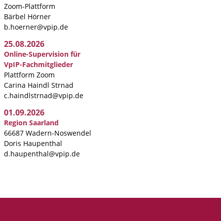
Zoom-Plattform
Bärbel Hörner
b.hoerner@vpip.de
25.08.2026
Online-Supervision für
VpIP-Fachmitglieder
Plattform Zoom
Carina Haindl Strnad
c.haindlstrnad@vpip.de
01.09.2026
Region Saarland
66687 Wadern-Noswendel
Doris Haupenthal
d.haupenthal@vpip.de