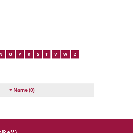
N
O
P
R
S
T
V
W
Z
Name
(0)
IP e.V.)