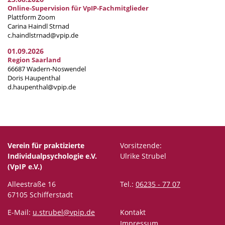
Online-Supervision für VpIP-Fachmitglieder
Plattform Zoom
Carina Haindl Strnad
c.haindlstrnad@vpip.de
01.09.2026
Region Saarland
66687 Wadern-Noswendel
Doris Haupenthal
d.haupenthal@vpip.de
Verein für praktizierte
Vorsitzende:
Individualpsychologie e.V.
Ulrike Strubel
(VpIP e.V.)
Alleestraße 16
Tel.:
06235 - 77 07
67105 Schifferstadt
E-Mail:
u.strubel@vpip.de
Kontakt
Impressum