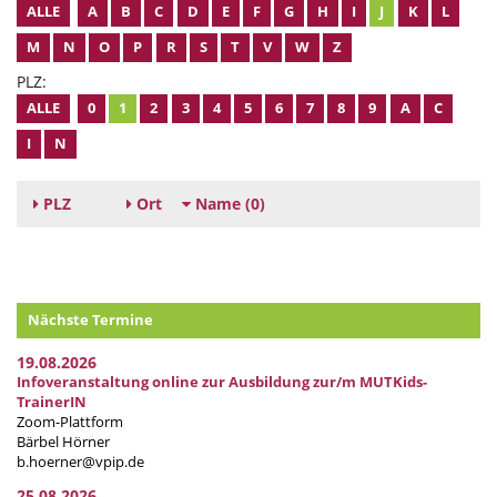
ALLE
A
B
C
D
E
F
G
H
I
J
K
L
M
N
O
P
R
S
T
V
W
Z
PLZ:
ALLE
0
1
2
3
4
5
6
7
8
9
A
C
I
N
PLZ
Ort
Name
(0)
Nächste Termine
19.08.2026
Infoveranstaltung online zur Ausbildung zur/m MUTKids-
TrainerIN
Zoom-Plattform
Bärbel Hörner
b.hoerner@vpip.de
25.08.2026