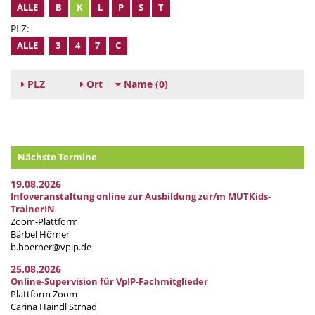
ALLE
B
K
L
P
S
T
PLZ:
ALLE
3
4
7
C
PLZ
Ort
Name
(0)
Nächste Termine
19.08.2026
Infoveranstaltung online zur Ausbildung zur/m MUTKids-
TrainerIN
Zoom-Plattform
Bärbel Hörner
b.hoerner@vpip.de
25.08.2026
Online-Supervision für VpIP-Fachmitglieder
Plattform Zoom
Carina Haindl Strnad