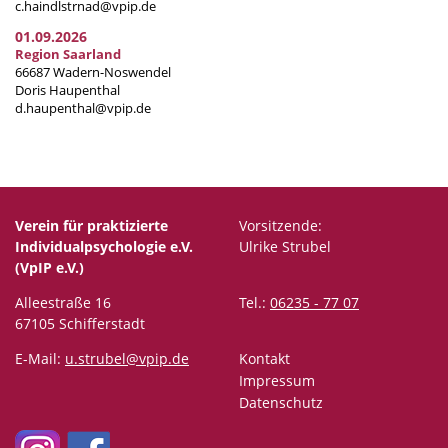
c.haindlstrnad@vpip.de
01.09.2026
Region Saarland
66687 Wadern-Noswendel
Doris Haupenthal
d.haupenthal@vpip.de
Verein für praktizierte
Vorsitzende:
Individualpsychologie e.V.
Ulrike Strubel
(VpIP e.V.)
Alleestraße 16
Tel.:
06235 - 77 07
67105 Schifferstadt
E-Mail:
u.strubel@vpip.de
Kontakt
Impressum
Datenschutz