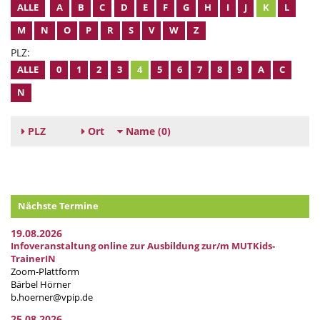
ALLE
A
B
C
D
E
F
G
H
I
J
K
L
M
N
O
P
R
S
V
W
Z
PLZ:
ALLE
0
1
2
3
4
5
6
7
8
9
A
C
N
PLZ
Ort
Name
(0)
Nächste Termine
19.08.2026
Infoveranstaltung online zur Ausbildung zur/m MUTKids-
TrainerIN
Zoom-Plattform
Bärbel Hörner
b.hoerner@vpip.de
25.08.2026