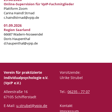
Online-Supervision für VpIP-Fachmitglieder
Plattform Zoom
Carina Haindl Strnad
c.haindlstrnad@vpip.de
01.09.2026
Region Saarland
66687 Wadern-Noswendel
Doris Haupenthal
d.haupenthal@vpip.de
Verein für praktizierte
Vorsitzende:
Individualpsychologie e.V.
Ulrike Strubel
(VpIP e.V.)
Alleestraße 16
Tel.:
06235 - 77 07
67105 Schifferstadt
E-Mail:
u.strubel@vpip.de
Kontakt
Impressum