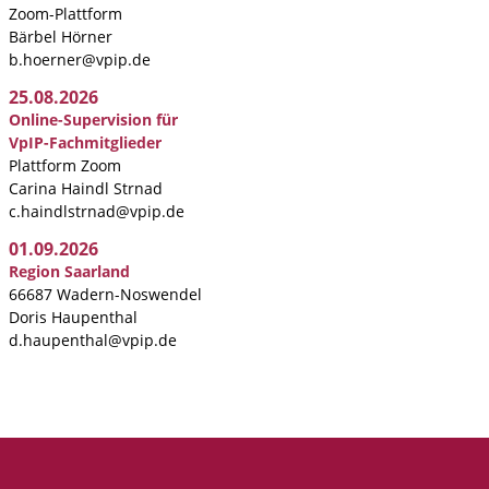
Zoom-Plattform
Bärbel Hörner
b.hoerner@vpip.de
25.08.2026
Online-Supervision für
VpIP-Fachmitglieder
Plattform Zoom
Carina Haindl Strnad
c.haindlstrnad@vpip.de
01.09.2026
Region Saarland
66687 Wadern-Noswendel
Doris Haupenthal
d.haupenthal@vpip.de