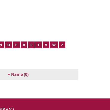
N
O
P
R
S
T
V
W
Z
Name
(0)
IP e.V.)