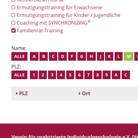
Ermutigungstraining für Erwachsene
Ermutigungstraining für Kinder / Jugendliche
®
Coaching mit SYNCHRONIZING
Familienrat-Training
Name:
ALLE
A
B
C
D
F
G
H
J
K
L
M
PLZ:
ALLE
1
2
3
4
5
6
7
8
9
A
C
PLZ
Ort
Verein für praktizierte Individualpsychologie e.V. (Vp