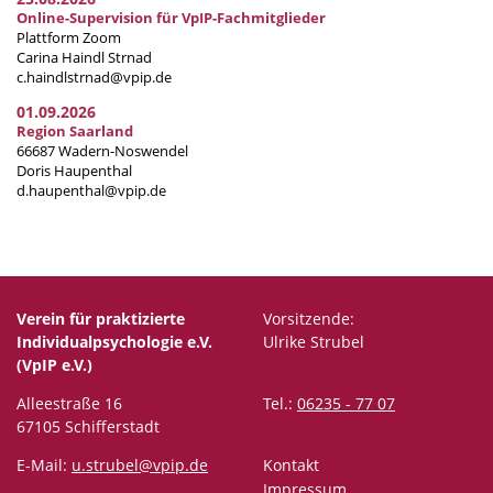
Online-Supervision für VpIP-Fachmitglieder
Plattform Zoom
Carina Haindl Strnad
c.haindlstrnad@vpip.de
01.09.2026
Region Saarland
66687 Wadern-Noswendel
Doris Haupenthal
d.haupenthal@vpip.de
Verein für praktizierte
Vorsitzende:
Individualpsychologie e.V.
Ulrike Strubel
(VpIP e.V.)
Alleestraße 16
Tel.:
06235 - 77 07
67105 Schifferstadt
E-Mail:
u.strubel@vpip.de
Kontakt
Impressum