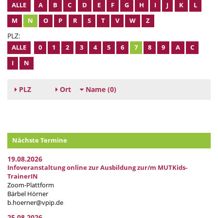
ALLE
A
B
C
D
E
F
G
H
I
J
K
L
M
N
O
P
R
S
T
V
W
Z
PLZ:
ALLE
0
1
2
3
4
5
6
7
8
9
A
C
I
N
PLZ
Ort
Name
(0)
Nächste Termine
19.08.2026
Infoveranstaltung online zur Ausbildung zur/m MUTKids-
TrainerIN
Zoom-Plattform
Bärbel Hörner
b.hoerner@vpip.de
25.08.2026